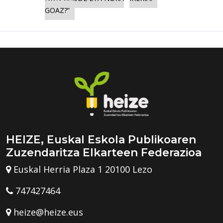
GOAZ?”
HEIZE, Euskal Eskola Publikoaren
Zuzendaritza Elkarteen Federazioa
Euskal Herria Plaza 1 20100 Lezo
747427464
heize@heize.eus