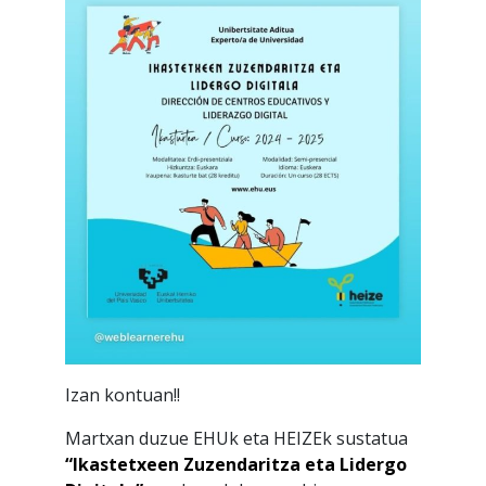
Izan kontuan!!
Martxan duzue EHUk eta HEIZEk sustatua
“Ikastetxeen Zuzendaritza eta Lidergo