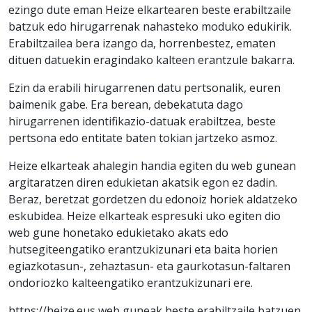
ezingo dute eman Heize elkartearen beste erabiltzaile
batzuk edo hirugarrenak nahasteko moduko edukirik.
Erabiltzailea bera izango da, horrenbestez, ematen
dituen datuekin eragindako kalteen erantzule bakarra.
Ezin da erabili hirugarrenen datu pertsonalik, euren
baimenik gabe. Era berean, debekatuta dago
hirugarrenen identifikazio-datuak erabiltzea, beste
pertsona edo entitate baten tokian jartzeko asmoz.
Heize elkarteak ahalegin handia egiten du web gunean
argitaratzen diren edukietan akatsik egon ez dadin.
Beraz, beretzat gordetzen du edonoiz horiek aldatzeko
eskubidea. Heize elkarteak espresuki uko egiten dio
web gune honetako edukietako akats edo
hutsegiteengatiko erantzukizunari eta baita horien
egiazkotasun-, zehaztasun- eta gaurkotasun-faltaren
ondoriozko kalteengatiko erantzukizunari ere.
https://heize.eus web guneak beste erabiltzaile batzuen