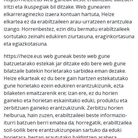
iritzi eta ikuspegiak bil ditzake. Web gunearen
elkarreraginezko izaera kontuan hartuta, Heize
elkartea ez da erabiltzaileen arau-urratzeen erantzulea
izango. Horrenbestez, ezin ditu bermatu erabiltzaileek
sortutako zeinahi edukiren ziurtasuna, eraginkortasuna
eta egiazkotasuna.
https://heize.eus web guneak beste web gune
batzuetarako estekak jar ditzake edo bere web gune
bilatzaile batekin horietarako sarbidea eman dezake.
Heize elkarteak ez du bere gain hartzen estekatutako
gune horietako ezein edukiren erantzukizunik, ezta
bilaketen emaitzarenik ere; izan ere, ez du horien
gaineko eta horietan eskainitako eduki, produktu eta
zerbitzuen gaineko erantzukizunik. Zerbitzu horien
helburua, hain zuzen, erabiltzaileei beste informazio-
iturri batzuen berri ematea da; horregatik, erabiltzailea
soil-soilik bere erantzukizunpean sartuko da eduki
horietara, bertan araututako baldintzen arabera.