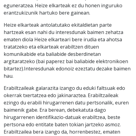
eguneratzea. Heize elkarteak ez du honen inguruko
erantzukizunik hartuko bere gainean.
Heize elkarteak antolatutako ekitaldietan parte
hartzeak esan nahi du interesdunak baimen zehatza
ematen diola Heize elkarteari bere irudia eta ahotsa
tratatzeko eta elkarteak erabiltzen dituen
komunikabide eta baliabide desberdinetan
argitaratzeko (bai paperez bai baliabide elektronikoen
bitartez).Interesdunak edonoiz ezeztatu dezake baimen
hau.
Erabiltzaileak galarazita izango du eduki faltsuak edo
okerrak txertatzea edo jakinaraztea. Erabiltzaileak
ezingo du erabili hirugarrenen datu pertsonalik, euren
baimenik gabe. Era berean, debekatuta dago
hirugarrenen identifikazio-datuak erabiltzea, beste
pertsona edo entitate baten tokian jartzeko asmoz.
Erabiltzailea bera izango da, horrenbestez, ematen