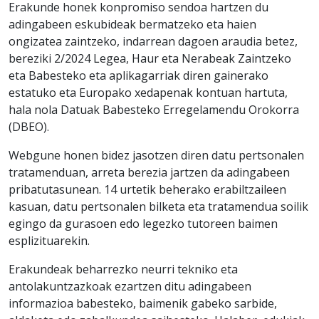
Erakunde honek konpromiso sendoa hartzen du
adingabeen eskubideak bermatzeko eta haien
ongizatea zaintzeko, indarrean dagoen araudia betez,
bereziki 2/2024
Legea, Haur eta Nerabeak Zaintzeko
eta Babesteko
eta aplikagarriak diren gainerako
estatuko eta Europako xedapenak kontuan hartuta,
hala nola
Datuak Babesteko Erregelamendu Orokorra
(DBEO)
.
Webgune honen bidez jasotzen diren datu pertsonalen
tratamenduan, arreta berezia jartzen da adingabeen
pribatutasunean. 14 urtetik beherako erabiltzaileen
kasuan, datu pertsonalen bilketa eta tratamendua soilik
egingo da gurasoen edo legezko tutoreen baimen
esplizituarekin.
Erakundeak beharrezko neurri tekniko eta
antolakuntzazkoak ezartzen ditu adingabeen
informazioa babesteko, baimenik gabeko sarbide,