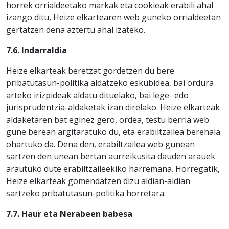
horrek orrialdeetako markak eta cookieak erabili ahal
izango ditu, Heize elkartearen web guneko orrialdeetan
gertatzen dena aztertu ahal izateko.
7.6. Indarraldia
Heize elkarteak beretzat gordetzen du bere
pribatutasun-politika aldatzeko eskubidea, bai ordura
arteko irizpideak aldatu dituelako, bai lege- edo
jurisprudentzia-aldaketak izan direlako. Heize elkarteak
aldaketaren bat eginez gero, ordea, testu berria web
gune berean argitaratuko du, eta erabiltzailea berehala
ohartuko da. Dena den, erabiltzailea web gunean
sartzen den unean bertan aurreikusita dauden arauek
arautuko dute erabiltzaileekiko harremana. Horregatik,
Heize elkarteak gomendatzen dizu aldian-aldian
sartzeko pribatutasun-politika horretara.
7.7. Haur eta Nerabeen babesa