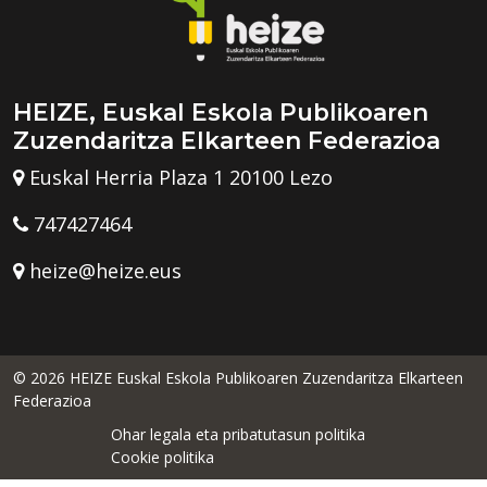
HEIZE, Euskal Eskola Publikoaren
Zuzendaritza Elkarteen Federazioa
Euskal Herria Plaza 1 20100 Lezo
747427464
heize@heize.eus
© 2026 HEIZE Euskal Eskola Publikoaren Zuzendaritza Elkarteen
Federazioa
Ohar legala eta pribatutasun politika
Cookie politika