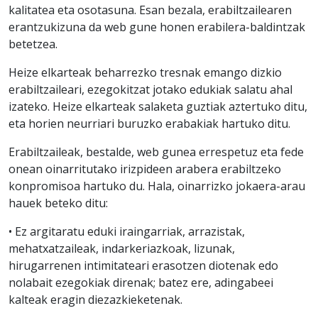
kalitatea eta osotasuna. Esan bezala, erabiltzailearen
erantzukizuna da web gune honen erabilera-baldintzak
betetzea.
Heize elkarteak beharrezko tresnak emango dizkio
erabiltzaileari, ezegokitzat jotako edukiak salatu ahal
izateko. Heize elkarteak salaketa guztiak aztertuko ditu,
eta horien neurriari buruzko erabakiak hartuko ditu.
Erabiltzaileak, bestalde, web gunea errespetuz eta fede
onean oinarritutako irizpideen arabera erabiltzeko
konpromisoa hartuko du. Hala, oinarrizko jokaera-arau
hauek beteko ditu:
• Ez argitaratu eduki iraingarriak, arrazistak,
mehatxatzaileak, indarkeriazkoak, lizunak,
hirugarrenen intimitateari erasotzen diotenak edo
nolabait ezegokiak direnak; batez ere, adingabeei
kalteak eragin diezazkieketenak.