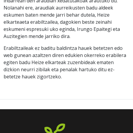
indarrean den araudian xedatutakoak arautuko du.
Nolanahi ere, araudiak aurreikusten badu aldeek
eskumen baten mende jarri behar dutela, Heize
elkarteaeta erabiltzailea, dagokien beste zeinahi
eskumeni espresuki uko eginda, Irungo Epaitegi eta
Auzitegien mende jarriko dira.
Erabiltzaileak ez baditu baldintza hauek betetzen edo
web gunean azaltzen diren edukien okerreko erabilera
egiten badu Heize elkarteak zuzenbideak ematen
dizkion neurri zibilak eta penalak hartuko ditu ez-
betetze hauek zigortzeko.