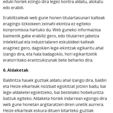
eduki horiek ezingo dira legez kontra aldatu, alokatu
edo erabili.
Erabiltzaileak web gune honen titulartasunari kalteak
eragingo lizkiokeen zeinahi ekintza ez egiteko
konpromisoa hartuko du. Web guneko informazioa
baimenik gabe erabiliz gero, edo titularren jabetza
intelektual eta industrialaren eskubideei kalteak
eraginez gero, dagokien lege-ekintzak egikaritu ahal
izango dira, eta hala badagokio, hori egikaritzetik
eratorritako erantzukizunak bete beharko dira.
6. Aldaketak
Baldintza hauek guztiak aldatu ahal izango dira, baldin
eta Heize elkarteak noizbait egokitzat jotzen badu; bai
lege-aldaketei egokitzeko, bai bestelako hobekuntza
batzuk egiteko. Aldaketa horiek indarrean egongo dira
web gune honetan argitaratzen diren unetik aurrera.
Heize elkarteak eskura dituen bitarteko guztiak