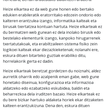
Heize elkartea ez da web gune honen edo bertako
edukien erabileratik eratorritako edozein ondorio edo
kalteren erantzulea izango, informatika-kalteak eta
birusak txertatzea kontuan hartuta. Heize elkarteak ez
du bermatzen web gunean ez dela inolako birusik edo
bestelako elementurik izango, kanpoko hirugarrenek
txertatutakoak, eta erabiltzaileen sistema fisiko zein
logikoei kalteak ekar diezazkieketenak; nolanahi ere,
eskura dituen bitarteko guztiak erabiliko ditu,
horrelakorik gerta ez dadin.
Heize elkarteak beretzat gordetzen du noiznahi, aldez
aurretik oharrik edo azalpenik eman gabe, web gune
honetako diseinua, konfigurazioa eta informazioa
aldatzeko edo ezabatzeko eskubidea, baldin eta
beharrezkoa dela iruditzen bazaio. Heize elkarteak ez
du bere bizkar hartuko aldaketa horiek ekar ditzaketen
kalteen erantzukizuna. Dena den, eskura dituen