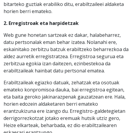
bitarteko guztiak erabiliko ditu, erabiltzaileei aldaketa
horien berri emateko.
2. Erregistroak eta harpidetzak
Web gune honetan sartzeak ez dakar, halabeharrez,
datu pertsonalak eman behar izatea. Nolanahi ere,
eskainitako zerbitzu batzuk erabiltzeko beharrezkoa da
aldez aurretik erregistratzea. Erregistroa segurua eta
zerbitzua egokia izan daitezen, ezinbestekoa da
erabiltzaileak hainbat datu pertsonal ematea.
Erabiltzaileak egiazko datuak, zehatzak eta osotuak
emateko konpromisoa dauka, bai erregistroa egitean,
eta baita geroko jakinarazpenak gauzatzean ere. Hala,
horien edozein aldaketaren berri emateko
erantzukizuna ere izango du. Erregistro-galdetegietan
derrigorrezkotzat jotako eremuak hutsik utziz gero,
Heize elkarteak, beharbada, ez dio erabiltzailearen
eskaerari erantzungo.