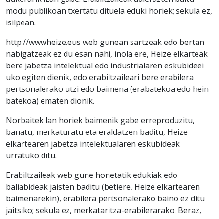
modu publikoan txertatu dituela eduki horiek; sekula ez,
isilpean.
http://wwwheize.eus web gunean sartzeak edo bertan
nabigatzeak ez du esan nahi, inola ere, Heize elkarteak
bere jabetza intelektual edo industrialaren eskubideei
uko egiten dienik, edo erabiltzaileari bere erabilera
pertsonalerako utzi edo baimena (erabatekoa edo hein
batekoa) ematen dionik.
Norbaitek lan horiek baimenik gabe erreproduzitu,
banatu, merkaturatu eta eraldatzen baditu, Heize
elkartearen jabetza intelektualaren eskubideak
urratuko ditu.
Erabiltzaileak web gune honetatik edukiak edo
baliabideak jaisten baditu (betiere, Heize elkartearen
baimenarekin), erabilera pertsonalerako baino ez ditu
jaitsiko; sekula ez, merkataritza-erabilerarako. Beraz,