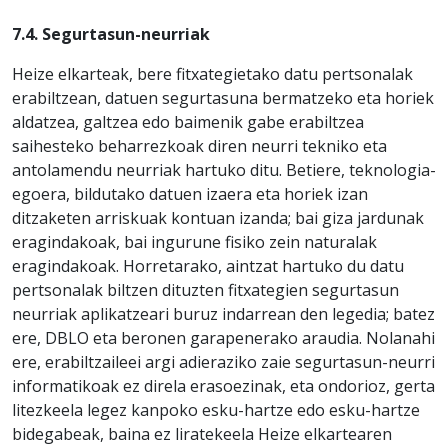
7.4. Segurtasun-neurriak
Heize elkarteak, bere fitxategietako datu pertsonalak
erabiltzean, datuen segurtasuna bermatzeko eta horiek
aldatzea, galtzea edo baimenik gabe erabiltzea
saihesteko beharrezkoak diren neurri tekniko eta
antolamendu neurriak hartuko ditu. Betiere, teknologia-
egoera, bildutako datuen izaera eta horiek izan
ditzaketen arriskuak kontuan izanda; bai giza jardunak
eragindakoak, bai ingurune fisiko zein naturalak
eragindakoak. Horretarako, aintzat hartuko du datu
pertsonalak biltzen dituzten fitxategien segurtasun
neurriak aplikatzeari buruz indarrean den legedia; batez
ere, DBLO eta beronen garapenerako araudia. Nolanahi
ere, erabiltzaileei argi adieraziko zaie segurtasun-neurri
informatikoak ez direla erasoezinak, eta ondorioz, gerta
litezkeela legez kanpoko esku-hartze edo esku-hartze
bidegabeak, baina ez liratekeela Heize elkartearen