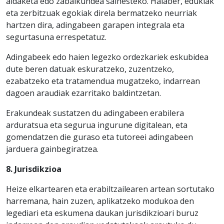
aldaketa edo zabalkundea saihesteko. Halaber, edukiak
eta zerbitzuak egokiak direla bermatzeko neurriak
hartzen dira, adingabeen garapen integrala eta
segurtasuna errespetatuz.
Adingabeek edo haien legezko ordezkariek eskubidea
dute beren datuak eskuratzeko, zuzentzeko,
ezabatzeko eta tratamendua mugatzeko, indarrean
dagoen araudiak ezarritako baldintzetan.
Erakundeak sustatzen du adingabeen erabilera
arduratsua eta segurua ingurune digitalean, eta
gomendatzen die guraso eta tutoreei adingabeen
jarduera gainbegiratzea.
8. Jurisdikzioa
Heize elkartearen eta erabiltzailearen artean sortutako
harremana, hain zuzen, aplikatzeko modukoa den
legediari eta eskumena daukan jurisdikzioari buruz