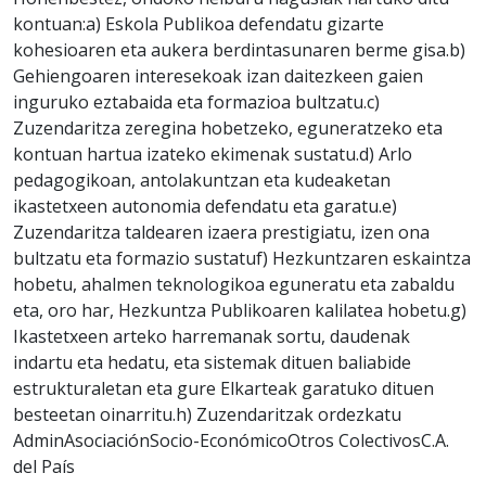
kontuan:a) Eskola Publikoa defendatu gizarte
kohesioaren eta aukera berdintasunaren berme gisa.b)
Gehiengoaren interesekoak izan daitezkeen gaien
inguruko eztabaida eta formazioa bultzatu.c)
Zuzendaritza zeregina hobetzeko, eguneratzeko eta
kontuan hartua izateko ekimenak sustatu.d) Arlo
pedagogikoan, antolakuntzan eta kudeaketan
ikastetxeen autonomia defendatu eta garatu.e)
Zuzendaritza taldearen izaera prestigiatu, izen ona
bultzatu eta formazio sustatuf) Hezkuntzaren eskaintza
hobetu, ahalmen teknologikoa eguneratu eta zabaldu
eta, oro har, Hezkuntza Publikoaren kalilatea hobetu.g)
Ikastetxeen arteko harremanak sortu, daudenak
indartu eta hedatu, eta sistemak dituen baliabide
estrukturaletan eta gure Elkarteak garatuko dituen
besteetan oinarritu.h) Zuzendaritzak ordezkatu
AdminAsociaciónSocio-EconómicoOtros ColectivosC.A.
del País