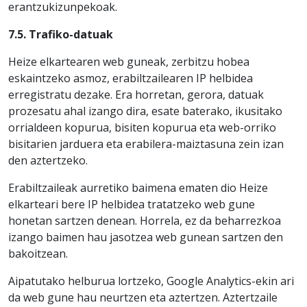
erantzukizunpekoak.
7.5. Trafiko-datuak
Heize elkartearen web guneak, zerbitzu hobea
eskaintzeko asmoz, erabiltzailearen IP helbidea
erregistratu dezake. Era horretan, gerora, datuak
prozesatu ahal izango dira, esate baterako, ikusitako
orrialdeen kopurua, bisiten kopurua eta web-orriko
bisitarien jarduera eta erabilera-maiztasuna zein izan
den aztertzeko.
Erabiltzaileak aurretiko baimena ematen dio Heize
elkarteari bere IP helbidea tratatzeko web gune
honetan sartzen denean. Horrela, ez da beharrezkoa
izango baimen hau jasotzea web gunean sartzen den
bakoitzean.
Aipatutako helburua lortzeko, Google Analytics-ekin ari
da web gune hau neurtzen eta aztertzen. Aztertzaile