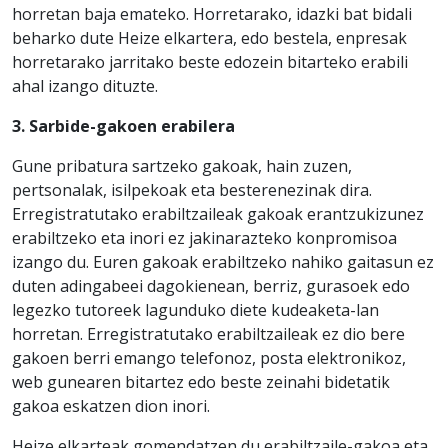
horretan baja emateko. Horretarako, idazki bat bidali
beharko dute Heize elkartera, edo bestela, enpresak
horretarako jarritako beste edozein bitarteko erabili
ahal izango dituzte.
3. Sarbide-gakoen erabilera
Gune pribatura sartzeko gakoak, hain zuzen,
pertsonalak, isilpekoak eta besterenezinak dira.
Erregistratutako erabiltzaileak gakoak erantzukizunez
erabiltzeko eta inori ez jakinarazteko konpromisoa
izango du. Euren gakoak erabiltzeko nahiko gaitasun ez
duten adingabeei dagokienean, berriz, gurasoek edo
legezko tutoreek lagunduko diete kudeaketa-lan
horretan. Erregistratutako erabiltzaileak ez dio bere
gakoen berri emango telefonoz, posta elektronikoz,
web gunearen bitartez edo beste zeinahi bidetatik
gakoa eskatzen dion inori.
Heize elkarteak gomendatzen du erabiltzaile-gakoa eta