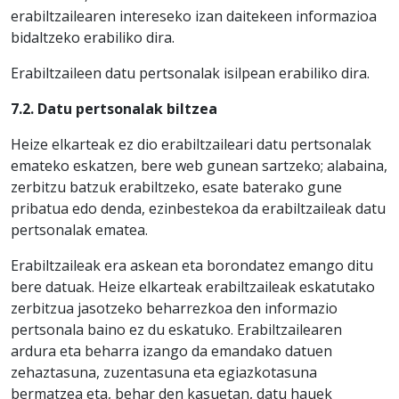
erabiltzailearen intereseko izan daitekeen informazioa
bidaltzeko erabiliko dira.
Erabiltzaileen datu pertsonalak isilpean erabiliko dira.
7.2. Datu pertsonalak biltzea
Heize elkarteak ez dio erabiltzaileari datu pertsonalak
emateko eskatzen, bere web gunean sartzeko; alabaina,
zerbitzu batzuk erabiltzeko, esate baterako gune
pribatua edo denda, ezinbestekoa da erabiltzaileak datu
pertsonalak ematea.
Erabiltzaileak era askean eta borondatez emango ditu
bere datuak. Heize elkarteak erabiltzaileak eskatutako
zerbitzua jasotzeko beharrezkoa den informazio
pertsonala baino ez du eskatuko. Erabiltzailearen
ardura eta beharra izango da emandako datuen
zehaztasuna, zuzentasuna eta egiazkotasuna
bermatzea eta, behar den kasuetan, datu hauek