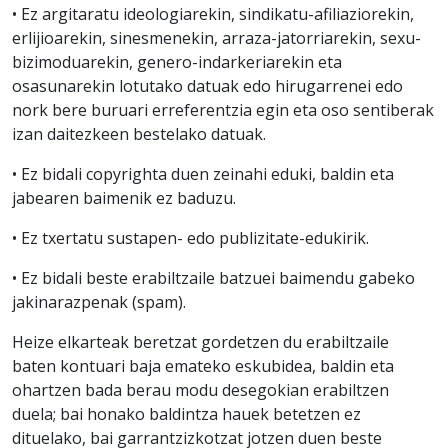
• Ez argitaratu ideologiarekin, sindikatu-afiliaziorekin,
erlijioarekin, sinesmenekin, arraza-jatorriarekin, sexu-
bizimoduarekin, genero-indarkeriarekin eta
osasunarekin lotutako datuak edo hirugarrenei edo
nork bere buruari erreferentzia egin eta oso sentiberak
izan daitezkeen bestelako datuak.
• Ez bidali copyrighta duen zeinahi eduki, baldin eta
jabearen baimenik ez baduzu.
• Ez txertatu sustapen- edo publizitate-edukirik.
• Ez bidali beste erabiltzaile batzuei baimendu gabeko
jakinarazpenak (spam).
Heize elkarteak beretzat gordetzen du erabiltzaile
baten kontuari baja emateko eskubidea, baldin eta
ohartzen bada berau modu desegokian erabiltzen
duela; bai honako baldintza hauek betetzen ez
dituelako, bai garrantzizkotzat jotzen duen beste