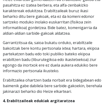
pasahitza ez izatea berbera, eta alfa-zenbakizko
karaktereak edukitzea. Erabiltzaileak buruz ikasi
beharko ditu bere gakoak, eta ez da komeni edonor
sartzeko moduko inolako euskarritan (fisikoa zein
informatikoa) gordetzea. Bide batez, komenigarria da
aldian-aldian sarbide-gakoak aldatzea.
Garrantzitsua da, saioa bukatu orduko, erabiltzaile
bakoitzak bere kontu pertsonala ixtea; hartara, ekipoa
partekatzen badu edo toki publiko bateko ekipoa
erabiltzen badu (liburutegikoa edo ikastetxekoa) ziur
egongo da inortxok ere ez duela aukera edukiko bere
informazio pertsonala ikusteko.
Erabiltzailea ohartzen bada norbait era bidegabean edo
baimenik gabe dabilela bere sarbide-gakoekin, berehala
jakinarazi beharko dio Heize elkarteari.
4. Erabiltzaileak edukiak argitaratzea