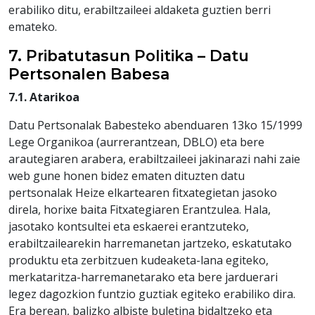
erabiliko ditu, erabiltzaileei aldaketa guztien berri
emateko.
7. Pribatutasun Politika – Datu
Pertsonalen Babesa
7.1. Atarikoa
Datu Pertsonalak Babesteko abenduaren 13ko 15/1999
Lege Organikoa (aurrerantzean, DBLO) eta bere
arautegiaren arabera, erabiltzaileei jakinarazi nahi zaie
web gune honen bidez ematen dituzten datu
pertsonalak Heize elkartearen fitxategietan jasoko
direla, horixe baita Fitxategiaren Erantzulea. Hala,
jasotako kontsultei eta eskaerei erantzuteko,
erabiltzailearekin harremanetan jartzeko, eskatutako
produktu eta zerbitzuen kudeaketa-lana egiteko,
merkataritza-harremanetarako eta bere jarduerari
legez dagozkion funtzio guztiak egiteko erabiliko dira.
Era berean, balizko albiste buletina bidaltzeko eta