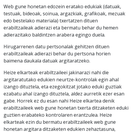
Web gune honetan edozein eratako edukiak (datuak,
testuak, bideoak, soinua, argazkiak, grafikoak, mezuak
edo bestelako materiala) txertatzen dituen
erabiltzaileak adierazi eta bermatu behar du hemen
adierazitako baldintzen arabera egingo duela.
Hirugarrenen datu pertsonalak gehitzen dituen
erabiltzaileak adierazi behar du pertsona horien
baimena daukala datuak argitaratzeko.
Heize elkarteak erabiltzaileei jakinarazi nahi die
argitaratutako edukien neurtze-kontrolak egin ahal
izango dituztela, eta ezegokitzat jotako eduki guztiak
ezabatu ahal izango dituztela, aldez aurretik ezer esan
gabe. Horrek ez du esan nahi Heize elkartea denik
erabiltzaileek web gune honetan txerta ditzaketen eduki
guztien erabateko kontrolaren erantzulea. Heize
elkarteak ezin du bermatu erabiltzaileek web gune
honetan argitara ditzaketen edukien zehaztasuna,