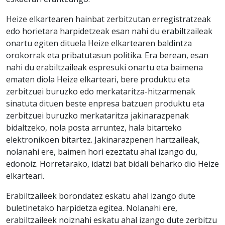
Heize elkartearen hainbat zerbitzutan erregistratzeak
edo horietara harpidetzeak esan nahi du erabiltzaileak
onartu egiten dituela Heize elkartearen baldintza
orokorrak eta pribatutasun politika. Era berean, esan
nahi du erabiltzaileak espresuki onartu eta baimena
ematen diola Heize elkarteari, bere produktu eta
zerbitzuei buruzko edo merkataritza-hitzarmenak
sinatuta dituen beste enpresa batzuen produktu eta
zerbitzuei buruzko merkataritza jakinarazpenak
bidaltzeko, nola posta arruntez, hala bitarteko
elektronikoen bitartez. Jakinarazpenen hartzaileak,
nolanahi ere, baimen hori ezeztatu ahal izango du,
edonoiz. Horretarako, idatzi bat bidali beharko dio Heize
elkarteari.
Erabiltzaileek borondatez eskatu ahal izango dute
buletinetako harpidetza egitea. Nolanahi ere,
erabiltzaileek noiznahi eskatu ahal izango dute zerbitzu