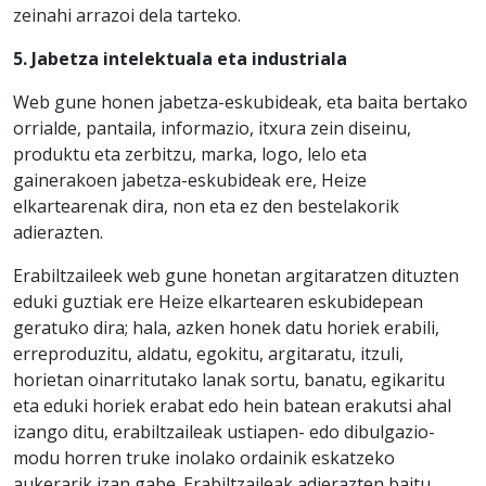
zeinahi arrazoi dela tarteko.
5. Jabetza intelektuala eta industriala
Web gune honen jabetza-eskubideak, eta baita bertako
orrialde, pantaila, informazio, itxura zein diseinu,
produktu eta zerbitzu, marka, logo, lelo eta
gainerakoen jabetza-eskubideak ere, Heize
elkartearenak dira, non eta ez den bestelakorik
adierazten.
Erabiltzaileek web gune honetan argitaratzen dituzten
eduki guztiak ere Heize elkartearen eskubidepean
geratuko dira; hala, azken honek datu horiek erabili,
erreproduzitu, aldatu, egokitu, argitaratu, itzuli,
horietan oinarritutako lanak sortu, banatu, egikaritu
eta eduki horiek erabat edo hein batean erakutsi ahal
izango ditu, erabiltzaileak ustiapen- edo dibulgazio-
modu horren truke inolako ordainik eskatzeko
aukerarik izan gabe. Erabiltzaileak adierazten baitu