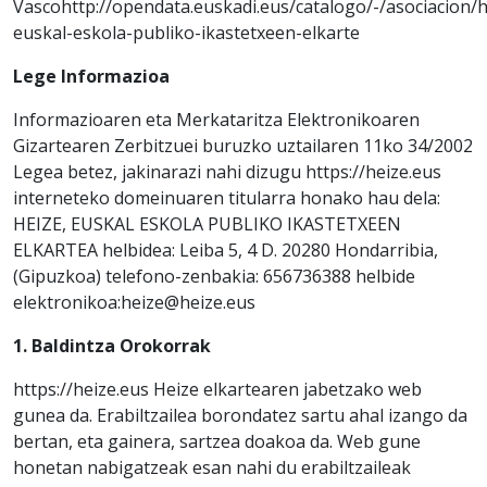
Vascohttp://opendata.euskadi.eus/catalogo/-/asociacion/h
euskal-eskola-publiko-ikastetxeen-elkarte
Lege Informazioa
Informazioaren eta Merkataritza Elektronikoaren
Gizartearen Zerbitzuei buruzko uztailaren 11ko 34/2002
Legea betez, jakinarazi nahi dizugu https://heize.eus
interneteko domeinuaren titularra honako hau dela:
HEIZE, EUSKAL ESKOLA PUBLIKO IKASTETXEEN
ELKARTEA helbidea: Leiba 5, 4 D. 20280 Hondarribia,
(Gipuzkoa) telefono-zenbakia: 656736388 helbide
elektronikoa:heize@heize.eus
1. Baldintza Orokorrak
https://heize.eus Heize elkartearen jabetzako web
gunea da. Erabiltzailea borondatez sartu ahal izango da
bertan, eta gainera, sartzea doakoa da. Web gune
honetan nabigatzeak esan nahi du erabiltzaileak