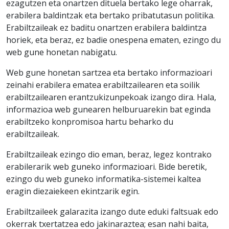
ezagutzen eta onartzen dituela bertako lege oharrak,
erabilera baldintzak eta bertako pribatutasun politika.
Erabiltzaileak ez baditu onartzen erabilera baldintza
horiek, eta beraz, ez badie onespena ematen, ezingo du
web gune honetan nabigatu.
Web gune honetan sartzea eta bertako informazioari
zeinahi erabilera ematea erabiltzailearen eta soilik
erabiltzailearen erantzukizunpekoak izango dira. Hala,
informazioa web gunearen helburuarekin bat eginda
erabiltzeko konpromisoa hartu beharko du
erabiltzaileak.
Erabiltzaileak ezingo dio eman, beraz, legez kontrako
erabilerarik web guneko informazioari. Bide beretik,
ezingo du web guneko informatika-sistemei kaltea
eragin diezaiekeen ekintzarik egin.
Erabiltzaileek galarazita izango dute eduki faltsuak edo
okerrak txertatzea edo jakinaraztea; esan nahi baita,