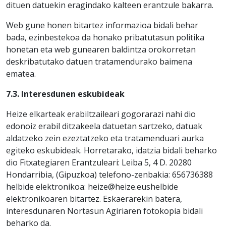
dituen datuekin eragindako kalteen erantzule bakarra.
Web gune honen bitartez informazioa bidali behar
bada, ezinbestekoa da honako pribatutasun politika
honetan eta web gunearen baldintza orokorretan
deskribatutako datuen tratamendurako baimena
ematea.
7.3. Interesdunen eskubideak
Heize elkarteak erabiltzaileari gogorarazi nahi dio
edonoiz erabil ditzakeela datuetan sartzeko, datuak
aldatzeko zein ezeztatzeko eta tratamenduari aurka
egiteko eskubideak. Horretarako, idatzia bidali beharko
dio Fitxategiaren Erantzuleari: Leiba 5, 4 D. 20280
Hondarribia, (Gipuzkoa) telefono-zenbakia: 656736388
helbide elektronikoa: heize@heize.eushelbide
elektronikoaren bitartez. Eskaerarekin batera,
interesdunaren Nortasun Agiriaren fotokopia bidali
beharko da.