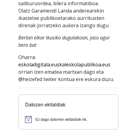
sailburuordea, bilera informatiboa.
Olatz Garamendi Landa anderearekin
ikastetxe publikoetarako aurrikusten
direnak jorratzeko aukera izango dugu.
Bertan elkar ikusiko dugulakoan, jaso agur
bero bat
Oharra:
eskoladigitala.euskaleskolapublikoa.eus
orrian izen ematea martxan dago eta
@heizefed twiter kontua ere eskura duzu.
Datozen ekitaldiak
Ez dago datorren ekitaldiak-rik.
Notice