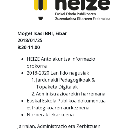
Mogel Isasi BHI, Eibar
2018/01/25
9:30-11:00
HEIZE Antolakuntza informazio
orokorra
2018-2020 Lan Ildo nagusiak
Jardunaldi Pedagogikoak &
Topaketa Digitalak
Administrazioarekin harremana
Euskal Eskola Publikoa dokumentua
estrategikoaren aurkezpena
Norberak lekarkeena
Jarraian, Administrazio eta Zerbitzuen