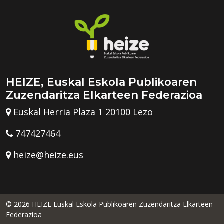
HEIZE, Euskal Eskola Publikoaren
Zuzendaritza Elkarteen Federazioa
Euskal Herria Plaza 1 20100 Lezo
747427464
heize@heize.eus
© 2026 HEIZE Euskal Eskola Publikoaren Zuzendaritza Elkarteen
Federazioa