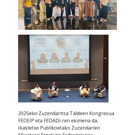
2025eko Zuzendaritza Taldeen Kongresua
FEDEIP eta FEDADi-ren ekimena da,
Ikastetxe Publikoetako Zuzendarien
Elkarteen Estatuko Federazioena,