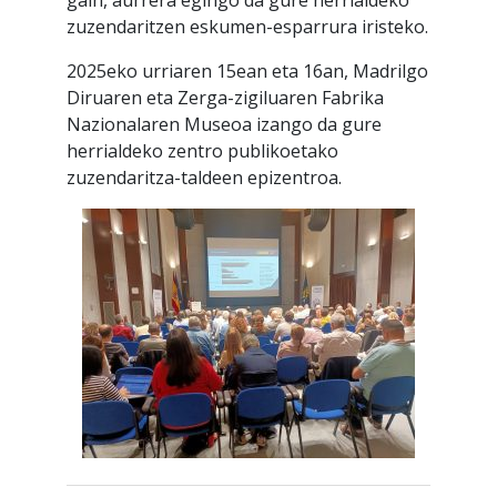
zuzendaritzen eskumen-esparrura iristeko.
2025eko urriaren 15ean eta 16an, Madrilgo
Diruaren eta Zerga-zigiluaren Fabrika
Nazionalaren Museoa izango da gure
herrialdeko zentro publikoetako
zuzendaritza-taldeen epizentroa.