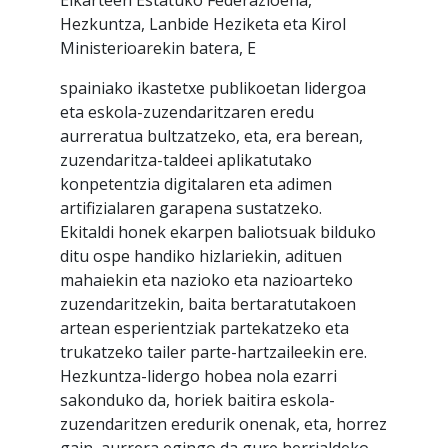
Hezkuntza, Lanbide Heziketa eta Kirol
Ministerioarekin batera, E
spainiako ikastetxe publikoetan lidergoa
eta eskola-zuzendaritzaren eredu
aurreratua bultzatzeko, eta, era berean,
zuzendaritza-taldeei aplikatutako
konpetentzia digitalaren eta adimen
artifizialaren garapena sustatzeko.
Ekitaldi honek ekarpen baliotsuak bilduko
ditu ospe handiko hizlariekin, adituen
mahaiekin eta nazioko eta nazioarteko
zuzendaritzekin, baita bertaratutakoen
artean esperientziak partekatzeko eta
trukatzeko tailer parte-hartzaileekin ere.
Hezkuntza-lidergo hobea nola ezarri
sakonduko da, horiek baitira eskola-
zuzendaritzen eredurik onenak, eta, horrez
gain, aurrera egingo da gure herrialdeko