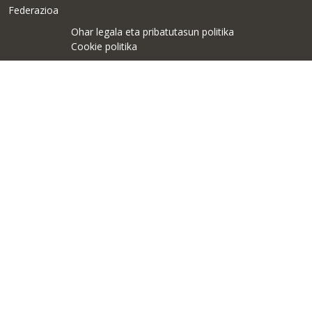
Federazioa
Ohar legala eta pribatutasun politika
Cookie politika