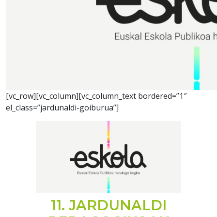
[vc_row][vc_column][vc_column_text bordered=”1″
el_class=”jardunaldi-goiburua”]
11. JARDUNALDI