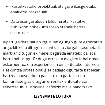
Ikastetxeetako proiektuak eta gure ikasgeletako
ebaluazio prozesuak.
Datu esanguratsuen bilduma eta ikastetxe
publikoon hobekuntzarako erabaki hartze
esparruak.
Aipatu galdera hauen inguruan egungo gure egoeraren
argazkitik eta ditugun zalantza eta ziurgabetasunetatik
martxan ditugun ekimenei begirada emateko parada
hartu nahi dugu. Ez dugu errezeta magikorik bai ordea
eskarmentua eta esperientzian oinarritutako intuizioa.
Hezkuntza profesional gisa badagokigu tarte bat elkar
hartzea hausnarketa pausatu eta partekatuan
komunitate gisa ditugun erronkak enfokatu eta
zehaztasun- ziurtasunei definizio maila handitzeko.
IZENEMATE LOTURA