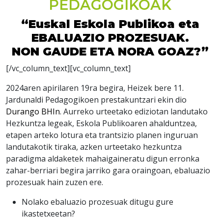
PEDAGOGIKOAK
“Euskal Eskola Publikoa eta
EBALUAZIO PROZESUAK.
NON GAUDE ETA NORA GOAZ?”
[/vc_column_text][vc_column_text]
2024aren apirilaren 19ra begira, Heizek bere 11.
Jardunaldi Pedagogikoen prestakuntzari ekin dio
Durango BHIn
. Aurreko urteetako ediziotan landutako
Hezkuntza legeak, Eskola Publikoaren ahalduntzea,
etapen arteko lotura eta trantsizio planen inguruan
landutakotik tiraka, azken urteetako hezkuntza
paradigma aldaketek mahaigaineratu digun erronka
zahar-berriari begira jarriko gara oraingoan, ebaluazio
prozesuak hain zuzen ere.
Nolako ebaluazio prozesuak ditugu gure
ikastetxeetan?