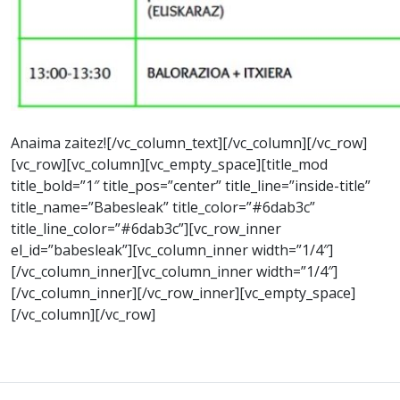
Anaima zaitez![/vc_column_text][/vc_column][/vc_row]
[vc_row][vc_column][vc_empty_space][title_mod
title_bold=”1″ title_pos=”center” title_line=”inside-title”
title_name=”Babesleak” title_color=”#6dab3c”
title_line_color=”#6dab3c”][vc_row_inner
el_id=”babesleak”][vc_column_inner width=”1/4″]
[/vc_column_inner][vc_column_inner width=”1/4″]
[/vc_column_inner][/vc_row_inner][vc_empty_space]
[/vc_column][/vc_row]