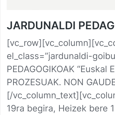
JARDUNALDI PEDA
[vc_row][vc_column][vc_c
el_class=”jardunaldi-goi
PEDAGOGIKOAK “Euskal Es
PROZESUAK. NON GAUDE
[/vc_column_text][vc_colu
19ra begira, Heizek bere 