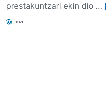
prestakuntzari ekin dio …
HEIZE