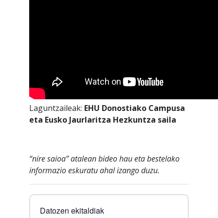
Laguntzaileak:
EHU Donostiako Campusa
eta Eusko Jaurlaritza Hezkuntza saila
“nire saioa” atalean bideo hau eta bestelako
informazio eskuratu ahal izango duzu.
Datozen ekitaldiak