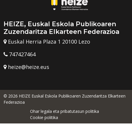
HEIZE, Euskal Eskola Publikoaren
Zuzendaritza Elkarteen Federazioa
Euskal Herria Plaza 1 20100 Lezo
747427464
heize@heize.eus
© 2026 HEIZE Euskal Eskola Publikoaren Zuzendaritza Elkarteen
Federazioa
Ohar legala eta pribatutasun politika
Cookie politika