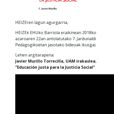
HEIZEren lagun agurgarria,
HEIZEk EHUko Barriola eraikinean 2018ko
azaroaren 22an antolatutako 7. Jardunaldi
Pedagogikoetan jasotako bideoak ikusgai.
Lehen argitarapena:
Javier Murillo Torrecilla, UAM irakaslea.
“Educación justa para la Justicia Social”