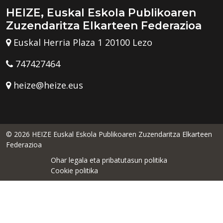
HEIZE, Euskal Eskola Publikoaren
Zuzendaritza Elkarteen Federazioa
Euskal Herria Plaza 1 20100 Lezo
747427464
heize@heize.eus
© 2026 HEIZE Euskal Eskola Publikoaren Zuzendaritza Elkarteen
Federazioa
Ohar legala eta pribatutasun politika
Cookie politika