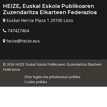
HEIZE, Euskal Eskola Publikoaren
Zuzendaritza Elkarteen Federazioa
Euskal Herria Plaza 1 20100 Lezo
747427464
heize@heize.eus
© 2026 HEIZE Euskal Eskola Publikoaren Zuzendaritza Elkarteen
Federazioa
Ohar legala eta pribatutasun politika
Cookie politika