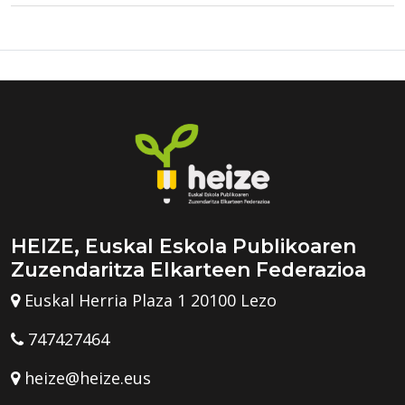
HEIZE, Euskal Eskola Publikoaren
Zuzendaritza Elkarteen Federazioa
Euskal Herria Plaza 1 20100 Lezo
747427464
heize@heize.eus