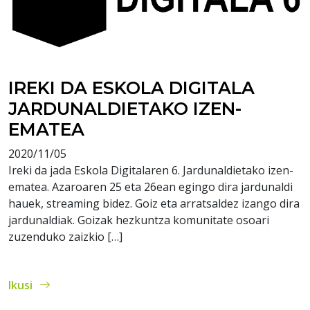
IREKI DA ESKOLA DIGITALA
JARDUNALDIETAKO IZEN-
EMATEA
2020/11/05
Ireki da jada Eskola Digitalaren 6. Jardunaldietako izen-
ematea. Azaroaren 25 eta 26ean egingo dira jardunaldi
hauek, streaming bidez. Goiz eta arratsaldez izango dira
jardunaldiak. Goizak hezkuntza komunitate osoari
zuzenduko zaizkio […]
Ikusi