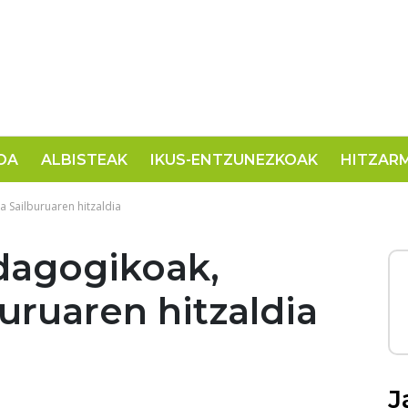
OA
ALBISTEAK
IKUS-ENTZUNEZKOAK
HITZAR
 Sailburuaren hitzaldia
edagogikoak,
uruaren hitzaldia
J