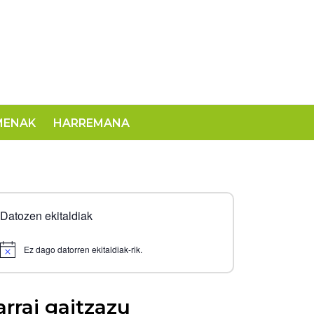
MENAK
HARREMANA
Datozen ekitaldiak
Ez dago datorren ekitaldiak-rik.
Notice
arrai gaitzazu