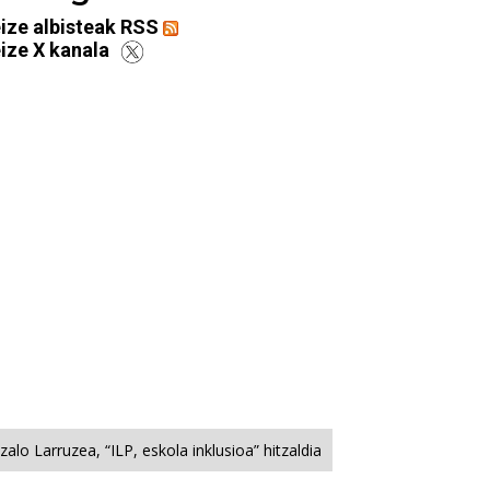
ize albisteak RSS
ize X kanala
alo Larruzea, “ILP, eskola inklusioa” hitzaldia