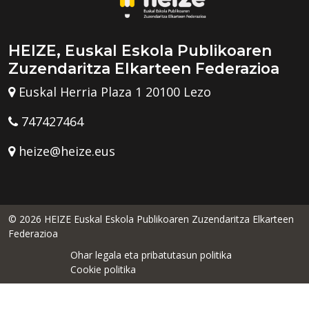
HEIZE, Euskal Eskola Publikoaren
Zuzendaritza Elkarteen Federazioa
Euskal Herria Plaza 1 20100 Lezo
747427464
heize@heize.eus
© 2026 HEIZE Euskal Eskola Publikoaren Zuzendaritza Elkarteen
Federazioa
Ohar legala eta pribatutasun politika
Cookie politika