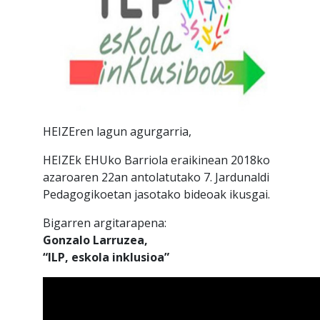
HEIZEren lagun agurgarria,
HEIZEk EHUko Barriola eraikinean 2018ko
azaroaren 22an antolatutako 7. Jardunaldi
Pedagogikoetan jasotako bideoak ikusgai.
Bigarren argitarapena:
Gonzalo Larruzea,
“ILP, eskola inklusioa”