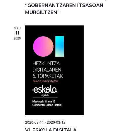
“GOBERNANTZAREN ITSASOAN
MURGILTZEN”
MAR
11
2020
2020-03-11
-
2020-03-12
VI. ESKOLA DIGITALA