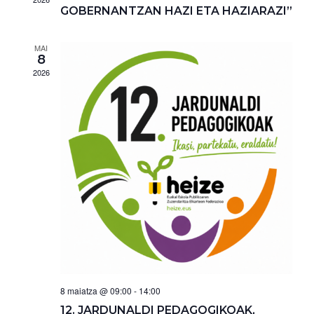
GOBERNANTZAN HAZI ETA HAZIARAZI”
MAI
8
2026
8 maiatza @ 09:00
-
14:00
12. JARDUNALDI PEDAGOGIKOAK,