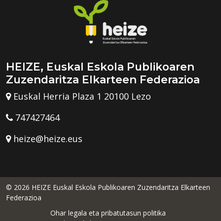
HEIZE, Euskal Eskola Publikoaren
Zuzendaritza Elkarteen Federazioa
Euskal Herria Plaza 1 20100 Lezo
747427464
heize@heize.eus
© 2026 HEIZE Euskal Eskola Publikoaren Zuzendaritza Elkarteen
Federazioa
Ohar legala eta pribatutasun politika