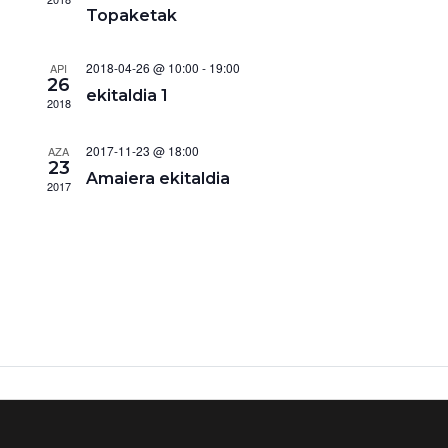
Topaketak
2018-04-26 @ 10:00
-
19:00
API
26
ekitaldia 1
2018
2017-11-23 @ 18:00
AZA
23
Amaiera ekitaldia
2017