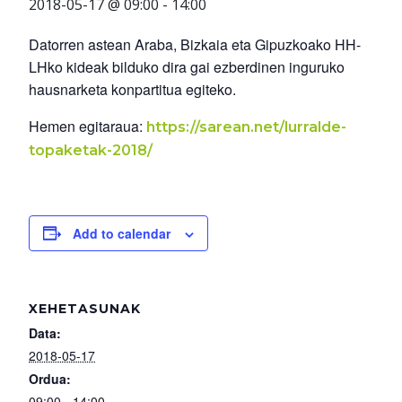
2018-05-17 @ 09:00
-
14:00
Datorren astean Araba, Bizkaia eta Gipuzkoako HH-
LHko kideak bilduko dira gai ezberdinen inguruko
hausnarketa konpartitua egiteko.
Hemen egitaraua:
https://sarean.net/lurralde-
topaketak-2018/
Add to calendar
XEHETASUNAK
Data:
2018-05-17
Ordua:
09:00 - 14:00