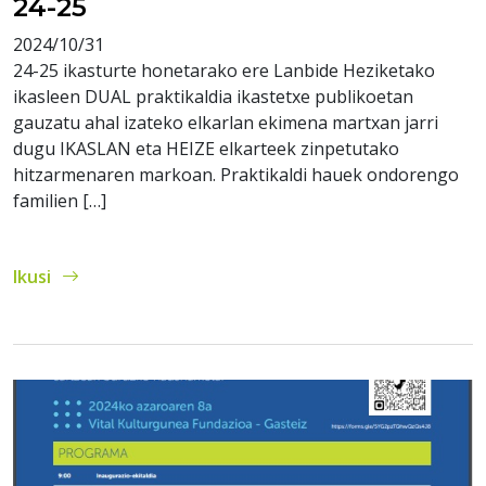
24-25
2024/10/31
24-25 ikasturte honetarako ere Lanbide Heziketako
ikasleen DUAL praktikaldia ikastetxe publikoetan
gauzatu ahal izateko elkarlan ekimena martxan jarri
dugu IKASLAN eta HEIZE elkarteek zinpetutako
hitzarmenaren markoan. Praktikaldi hauek ondorengo
familien […]
Ikusi