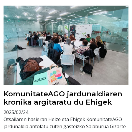
KomunitateAGO jardunaldiaren
kronika argitaratu du Ehigek
2025/02/24
Otsailaren hasieran Heize eta Ehigek KomunitateAGO
jardunaldia antolatu zuten gasteizko Salaburua Gizarte