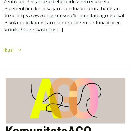
Zentroan. Bertan azald eta landu ziren eduki eta
esperientzien kronika jarraian duzun lotura honetan
duzu. https://www.ehige.eus/eu/komunitateago-euskal-
eskola-publikoa-elkarrekin-eraikitzen-jardunaldiaren-
kronika/ Gure ikastetxe […]
Ikusi