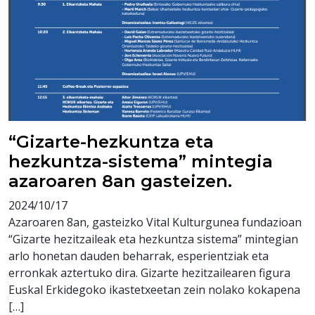
“Gizarte-hezkuntza eta
hezkuntza-sistema” mintegia
azaroaren 8an gasteizen.
2024/10/17
Azaroaren 8an, gasteizko Vital Kulturgunea fundazioan
“Gizarte hezitzaileak eta hezkuntza sistema” mintegian
arlo honetan dauden beharrak, esperientziak eta
erronkak aztertuko dira. Gizarte hezitzailearen figura
Euskal Erkidegoko ikastetxeetan zein nolako kokapena
[…]