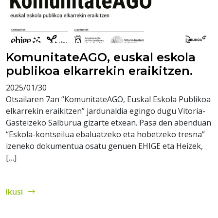
KomunitateAGO, euskal eskola
publikoa elkarrekin eraikitzen.
2025/01/30
Otsailaren 7an “KomunitateAGO, Euskal Eskola Publikoa
elkarrekin eraikitzen” jardunaldia egingo dugu Vitoria-
Gasteizeko Salburua gizarte etxean. Pasa den abenduan
“Eskola-kontseilua ebaluatzeko eta hobetzeko tresna”
izeneko dokumentua osatu genuen EHIGE eta Heizek,
[…]
Ikusi