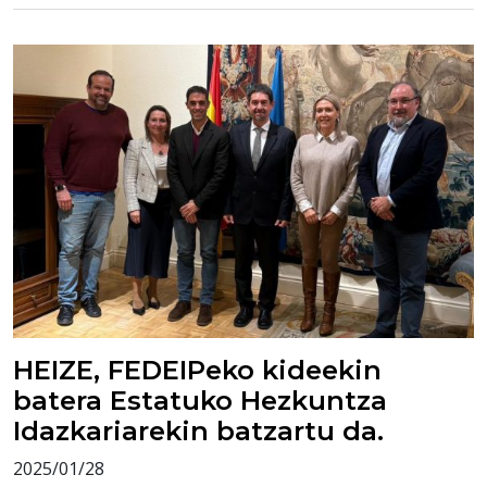
HEIZE, FEDEIPeko kideekin
batera Estatuko Hezkuntza
Idazkariarekin batzartu da.
2025/01/28