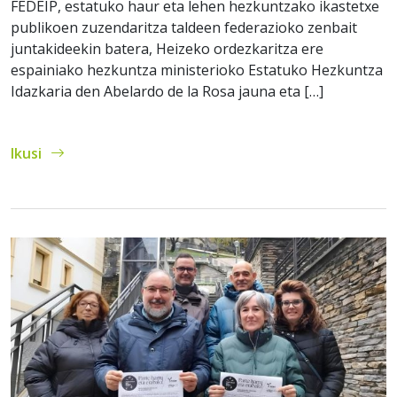
FEDEIP, estatuko haur eta lehen hezkuntzako ikastetxe
publikoen zuzendaritza taldeen federazioko zenbait
juntakideekin batera, Heizeko ordezkaritza ere
espainiako hezkuntza ministerioko Estatuko Hezkuntza
Idazkaria den Abelardo de la Rosa jauna eta […]
Ikusi