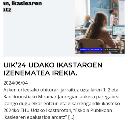
UIK’24 UDAKO IKASTAROEN
IZENEMATEA IREKIA.
2024/06/04
Azken urteetako ohiturari jarraituz uztailaren 1, 2 eta
3an donostiako Miramar Jauregian aukera paregabea
izango dugu elkar entzun eta elkarrengandik ikasteko
2024ko EHU Udako Ikastarotan, “Eskola Publikoan
ikaslearen ebaluazioa ardatz” […]