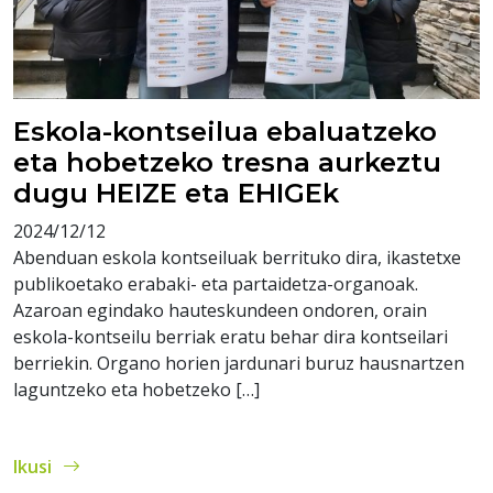
Eskola-kontseilua ebaluatzeko
eta hobetzeko tresna aurkeztu
dugu HEIZE eta EHIGEk
2024/12/12
Abenduan eskola kontseiluak berrituko dira, ikastetxe
publikoetako erabaki- eta partaidetza-organoak.
Azaroan egindako hauteskundeen ondoren, orain
eskola-kontseilu berriak eratu behar dira kontseilari
berriekin. Organo horien jardunari buruz hausnartzen
laguntzeko eta hobetzeko […]
Ikusi