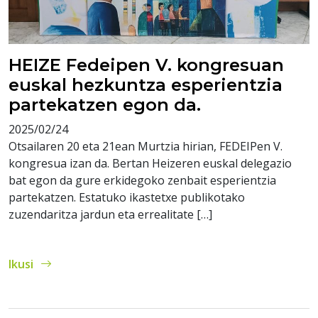
HEIZE Fedeipen V. kongresuan
euskal hezkuntza esperientzia
partekatzen egon da.
2025/02/24
Otsailaren 20 eta 21ean Murtzia hirian, FEDEIPen V.
kongresua izan da. Bertan Heizeren euskal delegazio
bat egon da gure erkidegoko zenbait esperientzia
partekatzen. Estatuko ikastetxe publikotako
zuzendaritza jardun eta errealitate […]
Ikusi