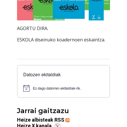
AGORTU DIRA.
ESKOLA diseinuko koadernoen eskaintza.
Datozen ekitaldiak
Ez dago datorren ekitaldiak-rik.
Notice
Jarrai gaitzazu
Heize albisteak RSS
Heize X kanala