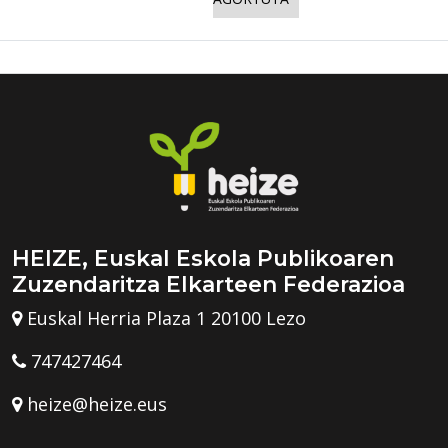
HEIZE, Euskal Eskola Publikoaren
Zuzendaritza Elkarteen Federazioa
Euskal Herria Plaza 1 20100 Lezo
747427464
heize@heize.eus