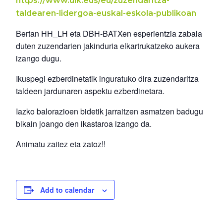
https://www.uik.eus/eu/zuzendaritza-
taldearen-lidergoa-euskal-eskola-publikoan
Bertan HH_LH eta DBH-BATXen esperientzia zabala
duten zuzendarien jakinduria elkartrukatzeko aukera
izango dugu.
Ikuspegi ezberdinetatik inguratuko dira zuzendaritza
taldeen jardunaren aspektu ezberdinetara.
Iazko balorazioen bidetik jarraitzen asmatzen badugu
bikain joango den ikastaroa izango da.
Animatu zaitez eta zatoz!!
Add to calendar