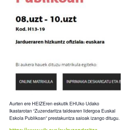
Aurten ere HEIZEren eskutik EHUko Udako
Ikastarotan “Zuzendaritza taldearen lidergoa Euskal
Eskola Publikoan” prestakuntza saioak izango ditugu.