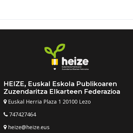
HEIZE, Euskal Eskola Publikoaren
Zuzendaritza Elkarteen Federazioa
Euskal Herria Plaza 1 20100 Lezo
747427464
heize@heize.eus