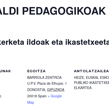
NALDI PEDAGOGIKOAK
erketa ildoak eta ikastetxeet
UNAK
EGOITZA
ANTOLATZAILEA
BARRIOLA ZENTROA
HEIZE, EUSKAL ESK
PUBLIKO IKASTETXE
U.P.V, Plaza de Elhuyar, 1
ELKARTEA
DONOSTIA
,
GIPUZKOA
20018
Spain
+ Google
0
Map