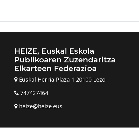
HEIZE, Euskal Eskola
Publikoaren Zuzendaritza
Elkarteen Federazioa
Euskal Herria Plaza 1 20100 Lezo
747427464
heize@heize.eus
za Elkarteen Federazioa
Ohar legala eta pribatutasun politik