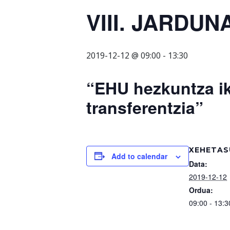
VIII. JARDU
2019-12-12 @ 09:00
-
13:30
“EHU hezkuntza ik
transferentzia”
XEHETAS
Add to calendar
Data:
2019-12-12
Ordua:
09:00 - 13:3