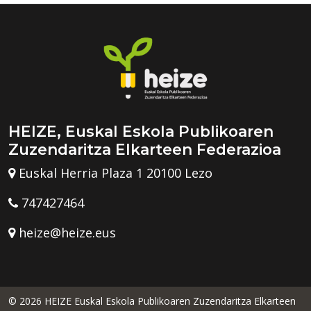
HEIZE, Euskal Eskola Publikoaren
Zuzendaritza Elkarteen Federazioa
Euskal Herria Plaza 1 20100 Lezo
747427464
heize@heize.eus
© 2026 HEIZE Euskal Eskola Publikoaren Zuzendaritza Elkarteen