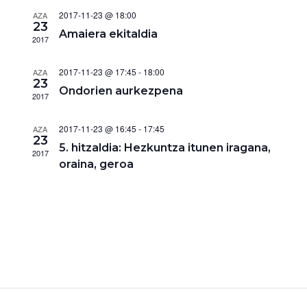
2017-11-23 @ 18:00
AZA
23
Amaiera ekitaldia
2017
2017-11-23 @ 17:45
-
18:00
AZA
23
Ondorien aurkezpena
2017
2017-11-23 @ 16:45
-
17:45
AZA
23
5. hitzaldia: Hezkuntza itunen iragana,
2017
oraina, geroa